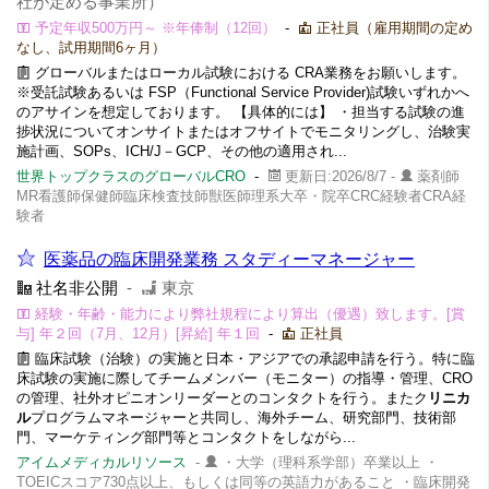
社が定める事業所）
予定年収500万円～ ※年俸制（12回）
-
正社員（雇用期間の定め
なし、試用期間6ヶ月）
グローバルまたはローカル試験における CRA業務をお願いします。
※受託試験あるいは FSP（Functional Service Provider)試験いずれかへ
のアサインを想定しております。 【具体的には】 ・担当する試験の進
捗状況についてオンサイトまたはオフサイトでモニタリングし、治験実
施計画、SOPs、ICH/J－GCP、その他の適用され...
世界トップクラスのグローバルCRO
-
更新日:2026/8/7 -
薬剤師
MR看護師保健師臨床検査技師獣医師理系大卒・院卒CRC経験者CRA経
験者
医薬品の臨床開発業務 スタディーマネージャー
社名非公開
-
東京
経験・年齢・能力により弊社規程により算出（優遇）致します。[賞
与] 年２回（7月、12月）[昇給] 年１回
-
正社員
臨床試験（治験）の実施と日本・アジアでの承認申請を行う。特に臨
床試験の実施に際してチームメンバー（モニター）の指導・管理、CRO
の管理、社外オピニオンリーダーとのコンタクトを行う。またク
リニカ
ル
プログラムマネージャーと共同し、海外チーム、研究部門、技術部
門、マーケティング部門等とコンタクトをしながら...
アイムメディカルリソース
-
・大学（理科系学部）卒業以上 ・
TOEICスコア730点以上、もしくは同等の英語力があること ・臨床開発