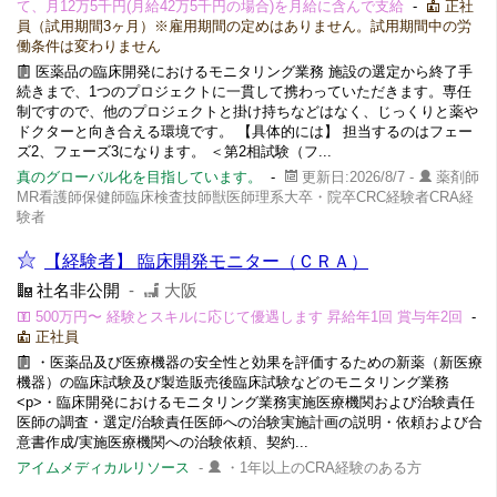
て、月12万5千円(月給42万5千円の場合)を月給に含んで支給
-
正社
員（試用期間3ヶ月）※雇用期間の定めはありません。試用期間中の労
働条件は変わりません
医薬品の臨床開発におけるモニタリング業務 施設の選定から終了手
続きまで、1つのプロジェクトに一貫して携わっていただきます。専任
制ですので、他のプロジェクトと掛け持ちなどはなく、じっくりと薬や
ドクターと向き合える環境です。 【具体的には】 担当するのはフェー
ズ2、フェーズ3になります。 ＜第2相試験（フ...
真のグローバル化を目指しています。
-
更新日:2026/8/7 -
薬剤師
MR看護師保健師臨床検査技師獣医師理系大卒・院卒CRC経験者CRA経
験者
【経験者】 臨床開発モニター（ＣＲＡ）
社名非公開
-
大阪
500万円〜 経験とスキルに応じて優遇します 昇給年1回 賞与年2回
-
正社員
・医薬品及び医療機器の安全性と効果を評価するための新薬（新医療
機器）の臨床試験及び製造販売後臨床試験などのモニタリング業務
<p>・臨床開発におけるモニタリング業務実施医療機関および治験責任
医師の調査・選定/治験責任医師への治験実施計画の説明・依頼および合
意書作成/実施医療機関への治験依頼、契約...
アイムメディカルリソース
-
・1年以上のCRA経験のある方