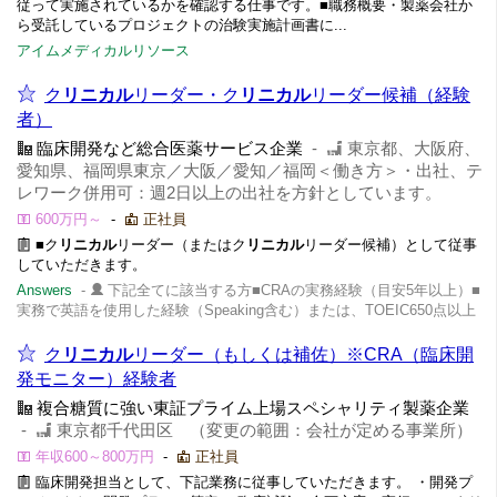
従って実施されているかを確認する仕事です。■職務概要・製薬会社か
ら受託しているプロジェクトの治験実施計画書に...
アイムメディカルリソース
ク
リニカル
リーダー・ク
リニカル
リーダー候補（経験
者）
臨床開発など総合医薬サービス企業
-
東京都、大阪府、
愛知県、福岡県東京／大阪／愛知／福岡＜働き方＞・出社、テ
レワーク併用可：週2日以上の出社を方針としています。
600万円～
-
正社員
■ク
リニカル
リーダー（またはク
リニカル
リーダー候補）として従事
していただきます。
Answers
-
下記全てに該当する方■CRAの実務経験（目安5年以上）■
実務で英語を使用した経験（Speaking含む）または、TOEIC650点以上
ク
リニカル
リーダー（もしくは補佐）※CRA（臨床開
発モニター）経験者
複合糖質に強い東証プライム上場スペシャリティ製薬企業
-
東京都千代田区 （変更の範囲：会社が定める事業所）
年収600～800万円
-
正社員
臨床開発担当として、下記業務に従事していただきます。 ・開発プ