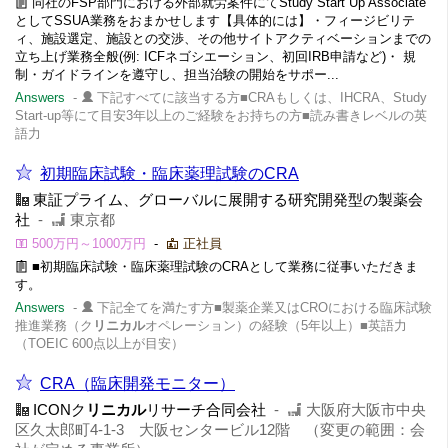
同社のFSP部門における外部就労案件にてStudy Start Up Associate
としてSSUA業務をおまかせします【具体的には】・フィージビリテ
ィ、施設選定、施設との交渉、その他サイトアクティベーションまでの
立ち上げ業務全般(例: ICFネゴシエーション、初回IRB申請など)・ 規
制・ガイドラインを遵守し、担当治験の開始をサポー...
Answers
-
下記すべてに該当する方■CRAもしくは、IHCRA、Study
Start-up等にて目安3年以上のご経験をお持ちの方■読み書きレベルの英
語力
初期臨床試験・臨床薬理試験のCRA
東証プライム、グローバルに展開する研究開発型の製薬会
社
-
東京都
500万円～1000万円
-
正社員
■初期臨床試験・臨床薬理試験のCRAとして業務に従事いただきま
す。
Answers
-
下記全てを満たす方■製薬企業又はCROにおける臨床試験
推進業務（ク
リニカル
オペレーション）の経験（5年以上）■英語力
（TOEIC 600点以上が目安）
CRA（臨床開発モニター）
ICONク
リニカル
リサーチ合同会社
-
大阪府大阪市中央
区久太郎町4-1-3​ 大阪センタービル12階 （変更の範囲：会