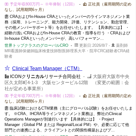
予定年収800万円～ ※年俸制（12回）
-
正社員（雇用期間の定め
なし、試用期間6ヶ月）
CRAおよびIn-House CRAといったメンバーのラインマネジメント業
務（採用、トレーニング、能力開発、評価、リテンション、勤怠管理、
その他メンバーサポート等）をお任せいたします。 【具体的には】 ・
経験の浅いCRAおよびIn-House CRAの教育・指導を行う ・CRAおよび
In-house CRAといったメンバーが、高いパフォーマン...
世界トップクラスのグローバルCRO
-
更新日:2026/8/7 -
薬剤師
MR看護師保健師臨床検査技師獣医師理系大卒・院卒CRC経験者CRA経
験者
Clinical Team Manager（CTM）
ICONク
リニカル
リサーチ合同会社
-
大阪府大阪市中央
区久太郎町4-1-3​ 大阪センタービル12階 （変更の範囲：会
社が定める事業所）
予定年収700万円～ ※年俸制（12回）
-
正社員（雇用期間の定め
なし、試用期間6ヶ月）
臨床試験におけるCTM業務（主にグローバル試験）をお任せいたしま
す。 ※CRA、IHCRA等ラインマネジメント業務は、弊社のClinical
Operations Managerが別途行います 【具体的には】 ・Project
Manager（Global PM または Regional/Local PM）や、必要に応じて他
部門との連携による、クライアントとの関係性構築およびプ...