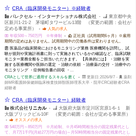
CRA（臨床開発モニター）※経験者
パレクセル・インターナショナル株式会社
-
東京都中央
区新川1-21-2 茅場町タワービル13階 （変更の範囲：会社が
定める事業所）
-
人気の求人
年収500～750万円 ※年俸制
-
正社員（試用期間6ヶ月）※雇用
期間の定めはありません。試用期間中の労働条件は変わりません。
医薬品の臨床開発におけるモニタリング業務 医療機関を訪問し、試
験が規則や実施計画書に則って実施されているかの確認など、臨床試験
モニター業務全般をご担当いただきます。 【具体的には】 ・治験を実
施する医療機関や医師の選定 ・治験の依頼 ・治療薬の交付 ・治療中の
モニタリング ・症例報告書の回収 ・...
CRAとして世界に通用するスキルを磨く
-
更新日:2026/8/7 -
薬剤
師MR看護師保健師臨床検査技師獣医師理系大卒・院卒CRC経験者CRA
経験者
CRA（臨床開発モニター）経験者
株式会社
リニカル
-
大阪府大阪市淀川区宮原1-6-１ 新
大阪ブリックビル10F （変更の範囲：会社が定める事業所）
-
オススメの求人
540万円～850万円 ※月給制、※月45時間相当分の固定残業代とし
て、月7万1千円(月給27万円の場合)～月50時間相当分の固定残業代とし