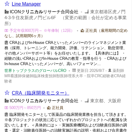
Line Manager
ICONク
リニカル
リサーチ合同会社
-
東京都港区虎ノ門
4-3-9 住友新虎ノ門ビル6F （変更の範囲：会社が定める事業
所）
予定年収800万円～ ※年俸制（12回）
-
正社員（雇用期間の定め
なし、試用期間6ヶ月）
CRAおよびIn-House CRAといったメンバーのラインマネジメント業
務（採用、トレーニング、能力開発、評価、リテンション、勤怠管理、
その他メンバーサポート等）をお任せいたします。 【具体的には】 ・
経験の浅いCRAおよびIn-House CRAの教育・指導を行う ・CRAおよび
In-house CRAといったメンバーが、高いパフォーマン...
世界トップクラスのグローバルCRO
-
更新日:2026/8/7 -
薬剤師
MR看護師保健師臨床検査技師獣医師理系大卒・院卒CRC経験者CRA経
験者
CRA（臨床開発モニター）
ICONク
リニカル
リサーチ合同会社
-
東京都、大阪府
500万円～850万円
-
正社員
臨床開発モニターとして医薬品の臨床開発業務を担当して頂きます。
※各プロジェクトの状況に応じていずれかのプロジェクトへの配属を決
定いたします。＜具体的には＞・実施医療機関および治験責任医師の調
査・選定・治験責任医師への治験実施計画の説明・依頼および合意書作