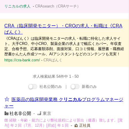
リニカルの求人
-
CRAsearch（CRAサーチ）
CRA（臨床開発モニター）・CROの求人・転職は《CRA
ばんく》
《CRAばんく》は臨床開発モニターの求人・転職に特化した求人サイ
ト。大手CRO、中小CRO、製薬企業の求人まで幅広くカバー。年収査
定、合格予想、応募書類添削、面接対策、口コミ情報、履歴書・職務経
歴書かんたん作成ツール、AIアシスタントなどのコンテンツも充実！
https://cra-bank.com/
-
CRAばんく
求人検索結果 54件中 1 - 50
社名公開のみ ｜
新着のみ
医薬品の臨床開発業務 ク
リニカル
プログラムマネージ
ャー
社名非公開
-
東京
経験・年齢・能力により弊社規程により算出（優遇）致します。[賞
与] 年２回（7月、12月）[昇給] 年１回
-
正社員