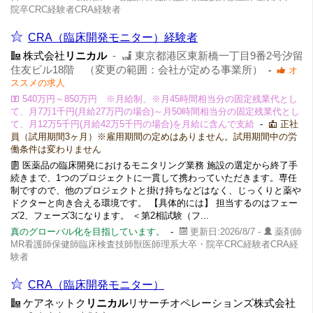
院卒CRC経験者CRA経験者
CRA（臨床開発モニター）経験者
株式会社
リニカル
-
東京都港区東新橋一丁目9番2号汐留
住友ビル18階 （変更の範囲：会社が定める事業所）
-
オ
ススメの求人
540万円～850万円 ※月給制、※月45時間相当分の固定残業代とし
て、月7万1千円(月給27万円の場合)～月50時間相当分の固定残業代とし
て、月12万5千円(月給42万5千円の場合)を月給に含んで支給
-
正社
員（試用期間3ヶ月）※雇用期間の定めはありません。試用期間中の労
働条件は変わりません
医薬品の臨床開発におけるモニタリング業務 施設の選定から終了手
続きまで、1つのプロジェクトに一貫して携わっていただきます。専任
制ですので、他のプロジェクトと掛け持ちなどはなく、じっくりと薬や
ドクターと向き合える環境です。 【具体的には】 担当するのはフェー
ズ2、フェーズ3になります。 ＜第2相試験（フ...
真のグローバル化を目指しています。
-
更新日:2026/8/7 -
薬剤師
MR看護師保健師臨床検査技師獣医師理系大卒・院卒CRC経験者CRA経
験者
CRA（臨床開発モニター）
ケアネットク
リニカル
リサーチオペレーションズ株式会社