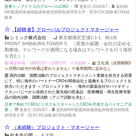
世界トップクラスのグローバルCRO
-
更新日:2026/8/7 -
薬剤師
MR看護師保健師臨床検査技師獣医師理系大卒・院卒CRC経験者CRA経
験者
【経験者】グローバルプロジェクトマネージャー
シミック株式会社
-
東京都港区芝浦1-1-1 BLUE
FRONT SHIBAURA TOWER S （変更の範囲：会社の定める
勤務地、テレワークが適用になる場合はテレワークを行う場所
を含む））
推定年収：1000万円～1200万円 ※月給制
-
正社員（試用期間3
ヶ月間の給与や待遇は変わりません）※雇用期間に定めなし
国内治験、国際治験のプロジェクトマネジメント業務を担当する部署
にて、特に海外のパートナーCROや関係会社と協働するプロジェクトを
担当いただきます ＜プロジェクト例＞ ・海外の製薬会社やバイオテッ
クカンパニーから依頼された最先端の医薬品・医療機器・再生医療等製
品の国内治験、国際治験（アジア試験を含む）...
日本で初めてCROビジネスをスタートしたCROを代表するパイオニア企
業
-
更新日:2026/8/7 -
薬剤師MR看護師保健師臨床検査技師獣医
師理系大卒・院卒CRC経験者CRA経験者
（未経験）プロジェクト・マネージャー
社名非公開
-
大阪