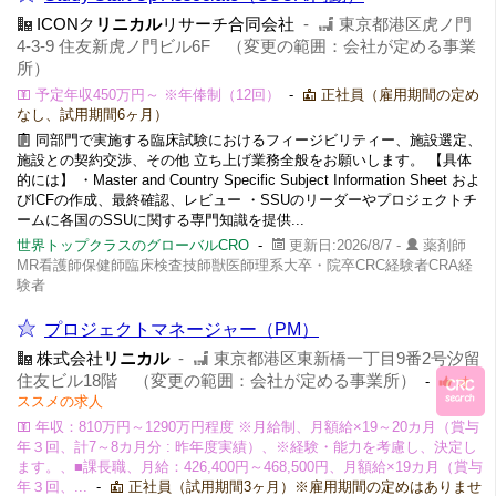
ICONク
リニカル
リサーチ合同会社
-
東京都港区虎ノ門
4-3-9 住友新虎ノ門ビル6F （変更の範囲：会社が定める事業
所）
予定年収450万円～ ※年俸制（12回）
-
正社員（雇用期間の定め
なし、試用期間6ヶ月）
同部門で実施する臨床試験におけるフィージビリティー、施設選定、
施設との契約交渉、その他 立ち上げ業務全般をお願いします。 【具体
的には】 ・Master and Country Specific Subject Information Sheet およ
びICFの作成、最終確認、レビュー ・SSUのリーダーやプロジェクトチ
ームに各国のSSUに関する専門知識を提供...
世界トップクラスのグローバルCRO
-
更新日:2026/8/7 -
薬剤師
MR看護師保健師臨床検査技師獣医師理系大卒・院卒CRC経験者CRA経
験者
プロジェクトマネージャー（PM）
株式会社
リニカル
-
東京都港区東新橋一丁目9番2号汐留
住友ビル18階 （変更の範囲：会社が定める事業所）
-
オ
ススメの求人
年収：810万円～1290万円程度 ※月給制、月額給×19～20カ月（賞与
年３回、計7～8カ月分 : 昨年度実績）、※経験・能力を考慮し、決定し
ます。、■課長職、月給：426,400円～468,500円、月額給×19カ月（賞与
年３回、...
-
正社員（試用期間3ヶ月）※雇用期間の定めはありませ