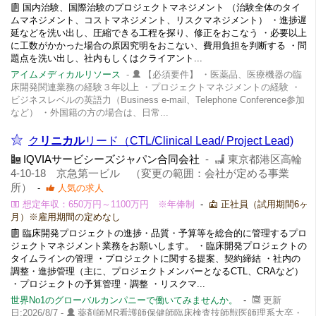
国内治験、国際治験のプロジェクトマネジメント （治験全体のタイ
ムマネジメント、コストマネジメント、リスクマネジメント） ・進捗遅
延などを洗い出し、圧縮できる工程を探り、修正をおこなう ・必要以上
に工数がかかった場合の原因究明をおこない、費用負担を判断する ・問
題点を洗い出し、社内もしくはクライアント...
アイムメディカルリソース
-
【必須要件】 ・医薬品、医療機器の臨
床開発関連業務の経験３年以上 ・プロジェクトマネジメントの経験 ・
ビジネスレベルの英語力（Business e-mail、Telephone Conference参加
など） ・外国籍の方の場合は、日常...
ク
リニカル
リード（CTL/Clinical Lead/ Project Lead)
IQVIAサービシーズジャパン合同会社
-
東京都港区高輪
4-10-18 京急第一ビル （変更の範囲：会社が定める事業
所）
-
人気の求人
想定年収：650万円～1100万円 ※年俸制
-
正社員（試用期間6ヶ
月）※雇用期間の定めなし
臨床開発プロジェクトの進捗・品質・予算等を総合的に管理するプロ
ジェクトマネジメント業務をお願いします。 ・臨床開発プロジェクトの
タイムラインの管理 ・プロジェクトに関する提案、契約締結 ・社内の
調整・進捗管理（主に、プロジェクトメンバーとなるCTL、CRAなど）
・プロジェクトの予算管理・調整 ・リスクマ...
世界No1のグローバルカンパニーで働いてみませんか。
-
更新
日:2026/8/7 -
薬剤師MR看護師保健師臨床検査技師獣医師理系大卒・