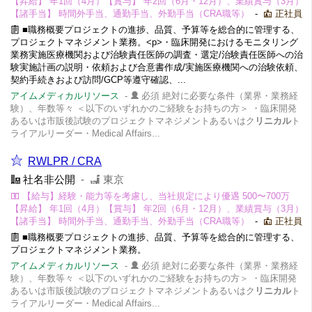
【昇給】 年1回（4月）【賞与】 年2回（6月・12月）、業績賞与（3月）
【諸手当】 時間外手当、通勤手当、外勤手当（CRA職等）
-
正社員
■職務概要プロジェクトの進捗、品質、予算等を総合的に管理する、
プロジェクトマネジメント業務。<p>・臨床開発におけるモニタリング
業務実施医療機関および治験責任医師の調査・選定/治験責任医師への治
験実施計画の説明・依頼および合意書作成/実施医療機関への治験依頼、
契約手続きおよび訪問/GCP等遵守確認、...
アイムメディカルリソース
-
必須 絶対に必要な条件（業界・業務経
験）、年数等々 ＜以下のいずれかのご経験をお持ちの方＞ ・臨床開発
あるいは市販後試験のプロジェクトマネジメントあるいはク
リニカル
ト
ライアルリーダー・Medical Affairs...
RWLPR / CRA
社名非公開
-
東京
【給与】経験・能力等を考慮し、当社規定により優遇 500〜700万
【昇給】 年1回（4月）【賞与】 年2回（6月・12月）、業績賞与（3月）
【諸手当】 時間外手当、通勤手当、外勤手当（CRA職等）
-
正社員
■職務概要プロジェクトの進捗、品質、予算等を総合的に管理する、
プロジェクトマネジメント業務。
アイムメディカルリソース
-
必須 絶対に必要な条件（業界・業務経
験）、年数等々 ＜以下のいずれかのご経験をお持ちの方＞ ・臨床開発
あるいは市販後試験のプロジェクトマネジメントあるいはク
リニカル
ト
ライアルリーダー・Medical Affairs...