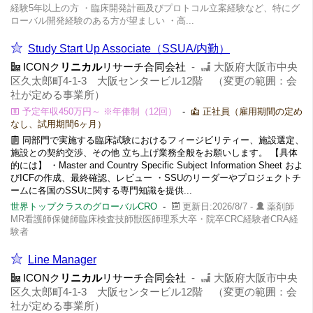
経験5年以上の方 ・臨床開発計画及びプロトコル立案経験など、特にグ
ローバル開発経験のある方が望ましい ・高...
Study Start Up Associate（SSUA/内勤）
ICONク
リニカル
リサーチ合同会社
-
大阪府大阪市中央
区久太郎町4-1-3​ 大阪センタービル12階 （変更の範囲：会
社が定める事業所）
予定年収450万円～ ※年俸制（12回）
-
正社員（雇用期間の定め
なし、試用期間6ヶ月）
同部門で実施する臨床試験におけるフィージビリティー、施設選定、
施設との契約交渉、その他 立ち上げ業務全般をお願いします。 【具体
的には】 ・Master and Country Specific Subject Information Sheet およ
びICFの作成、最終確認、レビュー ・SSUのリーダーやプロジェクトチ
ームに各国のSSUに関する専門知識を提供...
世界トップクラスのグローバルCRO
-
更新日:2026/8/7 -
薬剤師
MR看護師保健師臨床検査技師獣医師理系大卒・院卒CRC経験者CRA経
験者
Line Manager
ICONク
リニカル
リサーチ合同会社
-
大阪府大阪市中央
区久太郎町4-1-3​ 大阪センタービル12階 （変更の範囲：会
社が定める事業所）