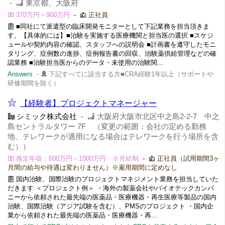
-
東京都、大阪府
370万円～900万円
-
正社員
■同社にて派遣型の臨床開発モニターとして下記業務を担当頂きま
す。【具体的には】■治験を実施する医療機関と担当医の選択 ■スケジ
ュールや契約内容の確認、スタッフへの説明会 ■計画書を遵守したモニ
タリング、症例数の進捗、症例報告書の回収、治験薬供給管理などの確
認業務 ■治験担当医からのデータ・未使用の治験関...
Answers
-
下記すべてに該当する方■CRA経験1年以上（サポートや
研修期間を除く）
【経験者】プロジェクトマネージャー
シミック株式会社
-
大阪府大阪市北区中之島2-2-7 中之
島セントラルタワー 7F （変更の範囲：会社の定める勤務
地、テレワークが適用になる場合はテレワークを行う場所を含
む））
推定年収：600万円～1000万円 ※月給制
-
正社員（試用期間3ヶ
月間の給与や待遇は変わりません）※雇用期間に定めなし
国内治験、国際治験のプロジェクトマネジメント業務を担当していた
だきます ＜プロジェクト例＞ ・海外の製薬会社やバイオテックカンパ
ニーから依頼された最先端の医薬品・医療機器・再生医療等製品の国内
治験、国際治験（アジア試験を含む）、PMSのプロジェクト ・国内企
業から依頼された最先端の医薬品・医療機器・再...