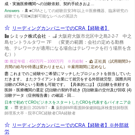
成・実施医療機関への治験依頼、契約手続きおよ...
Answers
-
■CRAとしての経験目安3年以上※医療機器、臨床研究の
経験でも可能■読解可能なレベルの英語力
リーディングカンパニーでのCRA【経験者】
シミック株式会社
-
大阪府大阪市北区中之島2-2-7 中之
島セントラルタワー 7F （変更の範囲：会社の定める勤務
地、テレワークが適用になる場合はテレワークを行う場所を含
む））
推定年収：450万円～1000万円 ※月給制
-
正社員（試用期間3ヶ
月間の給与や待遇は変わりません）※雇用期間に定めなし
これまでのご経験やご希望にマッチしたプロジェクトを担当していた
だきます。 またクライアント企業にて就労をする外部就労型、国際共同
治験のCRAという勤務も可能です。 【具体的には】 (1)治験を依頼する
医師・医療機関の選定 (2)治験の契約手続き (3)治験薬の交付及び回収 (4)
治験データ（症例報告書）の確認・回...
日本で初めてCROビジネスをスタートしたCROを代表するパイオニア企
業
-
更新日:2026/8/7 -
薬剤師MR看護師保健師臨床検査技師獣医
師理系大卒・院卒CRC経験者CRA経験者
リーディングカンパニーでのCRA【経験者】※外部就
労