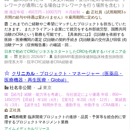
レワークが適用になる場合はテレワークを行う場所を含む））
推定年収：450万円～1000万円 ※月給制
-
正社員（試用期間3ヶ
月間の給与や待遇は変わりません）※雇用期間に定めなし
これまでのご経験やご希望にマッチしたプロジェクトを担当していた
だきます。 またクライアント企業にて就労をする外部就労型、国際共同
治験のCRAという勤務も可能です。 【具体的には】 (1)治験を依頼する
医師・医療機関の選定 (2)治験の契約手続き (3)治験薬の交付及び回収 (4)
治験データ（症例報告書）の確認・回...
日本で初めてCROビジネスをスタートしたCROを代表するパイオニア企
業
-
更新日:2026/8/7 -
薬剤師MR看護師保健師臨床検査技師獣医
師理系大卒・院卒CRC経験者CRA経験者
ク
リニカル
・プロジェクト・マネージャー（医薬品・
医療機器・再生医療・Global）
社名非公開
-
東京
【給与】経験・能力等を考慮し、当社規定により優遇 年収：850〜
1450万円 【昇給】 年1回（4月）【賞与】 年2回（6月・12月）、業績賞
与（3月） 【諸手当】 時間外手当、通勤手当、外勤手当（CRA職等）
-
正社員
■職務概要 臨床開発プロジェクトの進捗・品質・予算等を総合的に管
理するプロジェクトマネジメント業務
アイムメディカルリソース