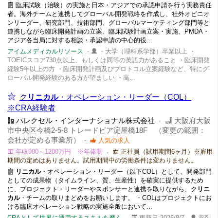
臨床試験（治験）の実施と日本・アジアでの承認申請を行う実務責任
者。海外チームと連携してグローバル開発戦略を作成し、社外オピニオ
ンリーダー、研究部門、技術部門、グローバルマーケティング部門等と
連携しながら臨床開発計画の立案、臨床試験計画立案・実施、PMDA・
アジア各当局に対する相談・承認申請の中心的役...
アイムメディカルリソース
-
・大学（理科系学部）卒業以上 ・
TOEICスコア730点以上、もしくは同等の英語力があること ・臨床開発
経験5年以上の方 ・臨床開発計画及びプロトコル立案経験など、特にグ
ローバル開発経験のある方が望ましい ・高...
ク
リニカル
・オペレーション・リーダー（COL）
※CRA経験者
パレクセル・インターナショナル株式会社
-
大阪府大阪
市中央区今橋2-5-8 トレードピア淀屋橋18F （変更の範囲：
会社が定める事業所）
-
人気の求人
年収900～1200万円 ※年俸制
-
正社員（試用期間6ヶ月）※雇用
期間の定めはありません。試用期間中の労働条件は変わりません。
リニカル
・オペレーション・リーダー（以下COL）として、開発部門
としての成果物（タイムライン、質、生産性）を確実に提供するため
に、プロジェクト・リーダーやスポンサーと連携を取りながら、ク
リニ
カル
・チームの取りまとめをお願いします。 ・COLはプロジェクトにお
ける臨床オペレーション戦略の実施全般において...
CRAとして世界に通用するスキルを磨く
-
更新日:2026/8/7 -
薬剤