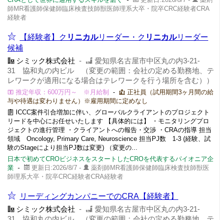
師MR看護師保健師臨床検査技師獣医師理系大卒・院卒CRC経験者CRA
経験者
【経験者】ク
リニカル
リーダー・ク
リニカル
リーダー
候補
シミック株式会社
-
愛知県名古屋市中区丸の内3-21-
31 協和丸の内ビル （変更の範囲：会社の定める勤務地、テ
レワークが適用になる場合はテレワークを行う場所を含む））
推定年収：600万円～ ※月給制
-
正社員（試用期間3ヶ月間の給
与や待遇は変わりません）※雇用期間に定めなし
ICCC案件引合増加に伴い、グローバルクライアントのプロジェクト
リードを中心にお任せいたします 【具体的には】 ・モニタリングプロ
ジェクトの進行管理 ・クライアントへの報告・交渉 ・CRAの指導 担当
領域 Oncology, Primary Care, Neuroscience 担当PJ数 1-3 (経験、試
験のStageにより担当PJ数は変更) （変更の...
日本で初めてCROビジネスをスタートしたCROを代表するパイオニア企
業
-
更新日:2026/8/7 -
薬剤師MR看護師保健師臨床検査技師獣医
師理系大卒・院卒CRC経験者CRA経験者
リーディングカンパニーでのCRA【経験者】
シミック株式会社
-
愛知県名古屋市中区丸の内3-21-
31 協和丸の内ビル （変更の範囲：会社の定める勤務地、テ