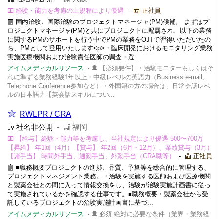
経験・能力を考慮の上規程により優遇
-
正社員
国内治験、国際治験のプロジェクトマネージャ(PM)候補。 まずはプ
ロジェクトマネージャ(PM)と共にプロジェクトに配属され、以下の業務
に関するPMのサポートを行う中でPMの業務をOJTで習得いただいたの
ち、PMとして登用いたします<p>・臨床開発におけるモニタリング業務
実施医療機関および治験責任医師の調査・選...
アイムメディカルリソース
-
【必須要件】・治験モニターもしくはそ
れに準ずる業務経験1年以上・中級レベルの英語力（Business e-mail、
Telephone Conference参加など）・外国籍の方の場合は、日常会話レベ
ルの日本語力【英会話スキルについ...
RWLPR / CRA
社名非公開
-
福岡
【給与】経験・能力等を考慮し、当社規定により優遇 500〜700万
【昇給】 年1回（4月）【賞与】 年2回（6月・12月）、業績賞与（3月）
【諸手当】 時間外手当、通勤手当、外勤手当（CRA職等）
-
正社員
■職務概要プロジェクトの進捗、品質、予算等を総合的に管理する、
プロジェクトマネジメント業務。・治験を実施する医師および医療機関
と製薬会社との間に入って情報交換をし、治験が治験実施計画書に従っ
て実施されているかを確認する仕事です。■職務概要・製薬会社から受
託しているプロジェクトの治験実施計画書に基づ...
アイムメディカルリソース
-
必須 絶対に必要な条件（業界・業務経