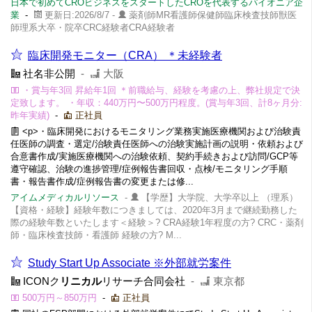
日本で初めてCROビジネスをスタートしたCROを代表するパイオニア企
業
-
更新日:2026/8/7 -
薬剤師MR看護師保健師臨床検査技師獣医
師理系大卒・院卒CRC経験者CRA経験者
臨床開発モニター（CRA） ＊未経験者
社名非公開
-
大阪
・賞与年3回 昇給年1回 ＊前職給与、経験を考慮の上、弊社規定で決
定致します。 ・年収：440万円〜500万円程度。(賞与年3回、計8ヶ月分:
昨年実績)
-
正社員
<p>・臨床開発におけるモニタリング業務実施医療機関および治験責
任医師の調査・選定/治験責任医師への治験実施計画の説明・依頼および
合意書作成/実施医療機関への治験依頼、契約手続きおよび訪問/GCP等
遵守確認、治験の進捗管理/症例報告書回収・点検/モニタリング手順
書・報告書作成/症例報告書の変更または修...
アイムメディカルリソース
-
【学歴】大学院、大学卒以上 （理系）
【資格・経験】経験年数につきましては、2020年3月まで継続勤務した
際の経験年数といたします＜経験＞? CRA経験1年程度の方? CRC・薬剤
師・臨床検査技師・看護師 経験の方? M...
Study Start Up Associate ※外部就労案件
ICONク
リニカル
リサーチ合同会社
-
東京都
500万円～850万円
-
正社員