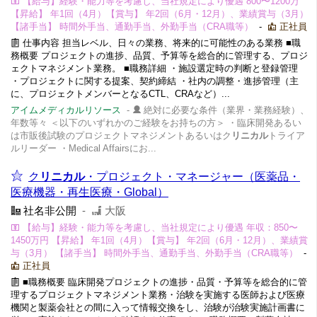
【給与】経験・能力等を考慮し、当社規定により優遇 800〜1200万
【昇給】 年1回（4月）【賞与】 年2回（6月・12月）、業績賞与（3月）
【諸手当】 時間外手当、通勤手当、外勤手当（CRA職等）
-
正社員
仕事内容 担当レベル、日々の業務、将来的に可能性のある業務 ■職
務概要 プロジェクトの進捗、品質、予算等を総合的に管理する、プロジ
ェクトマネジメント業務。 ■職務詳細 ・施設選定時の判断と登録管理
・プロジェクトに関する提案、契約締結 ・社内の調整・進捗管理（主
に、プロジェクトメンバーとなるCTL、CRAなど）...
アイムメディカルリソース
-
絶対に必要な条件（業界・業務経験）、
年数等々 ＜以下のいずれかのご経験をお持ちの方＞ ・臨床開発あるい
は市販後試験のプロジェクトマネジメントあるいはク
リニカル
トライア
ルリーダー ・Medical Affairsにお...
ク
リニカル
・プロジェクト・マネージャー（医薬品・
医療機器・再生医療・Global）
社名非公開
-
大阪
【給与】経験・能力等を考慮し、当社規定により優遇 年収：850〜
1450万円 【昇給】 年1回（4月）【賞与】 年2回（6月・12月）、業績賞
与（3月） 【諸手当】 時間外手当、通勤手当、外勤手当（CRA職等）
-
正社員
■職務概要 臨床開発プロジェクトの進捗・品質・予算等を総合的に管
理するプロジェクトマネジメント業務・治験を実施する医師および医療
機関と製薬会社との間に入って情報交換をし、治験が治験実施計画書に