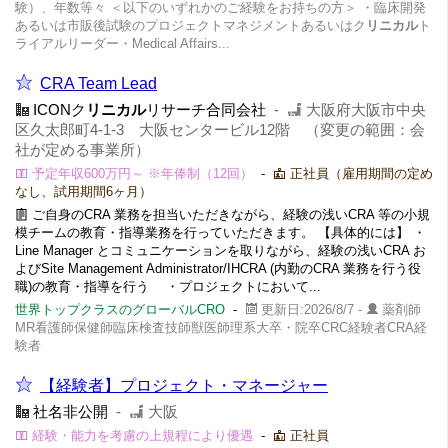
験）、年数等々 ＜以下のいずれかのご経験をお持ちの方＞ ・臨床開発
あるいは市販後試験のプロジェクトマネジメントあるいはク
リニカル
ト
ライアルリーダー・Medical Affairs...
CRA Team Lead
ICONク
リニカル
リサーチ合同会社
-
大阪府大阪市中央
区久太郎町4-1-3​ 大阪センタービル12階 （変更の範囲：会
社が定める事業所）
予定年収600万円～ ※年俸制（12回）
-
正社員（雇用期間の定め
なし、試用期間6ヶ月）
ご自身のCRA 業務を担当いただきながら、経験の浅いCRA 等の小規
模チームの教育・指導業務を行っていただきます。 【具体的には】 ・
Line Manager とコミュニケーションを取りながら、経験の浅いCRA お
よびSite Management Administrator/IHCRA (内勤のCRA 業務を行う役
職)の教育・指導を行う ・プロジェクトにおいて...
世界トップクラスのグローバルCRO
-
更新日:2026/8/7 -
薬剤師
MR看護師保健師臨床検査技師獣医師理系大卒・院卒CRC経験者CRA経
験者
【経験者】プロジェクト・マネージャー
社名非公開
-
大阪
経験・能力を考慮の上規程により優遇
-
正社員