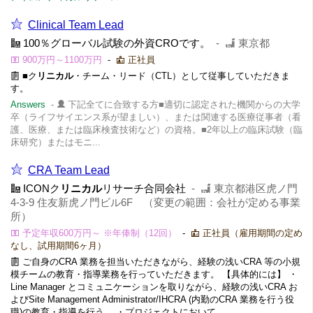
Clinical Team Lead
100％グローバル試験の外資CROです。
-
東京都
900万円～1100万円
-
正社員
■ク
リニカル
・チーム・リード（CTL）として従事していただきま
す。
Answers
-
下記全てに合致する方■適切に認定された機関からの大学
卒（ライフサイエンス系が望ましい）、または関連する医療従事者（看
護、医療、または臨床検査技術など）の資格。■2年以上の臨床試験（臨
床研究）またはモニ...
CRA Team Lead
ICONク
リニカル
リサーチ合同会社
-
東京都港区虎ノ門
4-3-9 住友新虎ノ門ビル6F （変更の範囲：会社が定める事業
所）
予定年収600万円～ ※年俸制（12回）
-
正社員（雇用期間の定め
なし、試用期間6ヶ月）
ご自身のCRA 業務を担当いただきながら、経験の浅いCRA 等の小規
模チームの教育・指導業務を行っていただきます。 【具体的には】 ・
Line Manager とコミュニケーションを取りながら、経験の浅いCRA お
よびSite Management Administrator/IHCRA (内勤のCRA 業務を行う役
職)の教育・指導を行う ・プロジェクトにおいて...