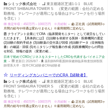
シミック株式会社
-
東京都港区芝浦1-1-1 BLUE
FRONT SHIBAURA TOWER S （変更の範囲：会社の定める
勤務地、テレワークが適用になる場合はテレワークを行う場所
を含む））
推定年収：450万円～1000万円 ※月給制
-
正社員（試用期間3ヶ
月間の給与や待遇は変わりません）※雇用期間に定めなし
クライアント企業にてCRA（臨床開発モニター）として就労をしてい
ただきます。 【具体的には】 (1)治験を依頼する医師・医療機関の選定
(2)治験の契約手続き (3)治験薬の交付及び回収 (4)治験データ（症例報告
書）の確認・回収 (5)モニタリング報告書の作成 (6)医療機関からの問合
せ対応、情報の提供 （変更の範...
日本で初めてCROビジネスをスタートしたCROを代表するパイオニア企
業
-
更新日:2026/8/7 -
薬剤師MR看護師保健師臨床検査技師獣医
師理系大卒・院卒CRC経験者CRA経験者
リーディングカンパニーでのCRA【経験者】
シミック株式会社
-
東京都港区芝浦1-1-1 BLUE
FRONT SHIBAURA TOWER S （変更の範囲：会社の定める
勤務地、テレワークが適用になる場合はテレワークを行う場所
を含む））
推定年収：450万円～1000万円 ※月給制
-
正社員（試用期間3ヶ
月間の給与や待遇は変わりません）※雇用期間に定めなし