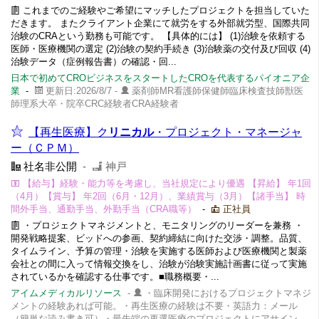
これまでのご経験やご希望にマッチしたプロジェクトを担当していた
だきます。 またクライアント企業にて就労をする外部就労型、国際共同
治験のCRAという勤務も可能です。 【具体的には】 (1)治験を依頼する
医師・医療機関の選定 (2)治験の契約手続き (3)治験薬の交付及び回収 (4)
治験データ（症例報告書）の確認・回...
日本で初めてCROビジネスをスタートしたCROを代表するパイオニア企
業
-
更新日:2026/8/7 -
薬剤師MR看護師保健師臨床検査技師獣医
師理系大卒・院卒CRC経験者CRA経験者
【再生医療】ク
リニカル
・プロジェクト・マネージャ
ー（ＣＰＭ）
社名非公開
-
神戸
【給与】経験・能力等を考慮し、当社規定により優遇 【昇給】 年1回
（4月）【賞与】 年2回（6月・12月）、業績賞与（3月）【諸手当】 時
間外手当、通勤手当、外勤手当（CRA職等）
-
正社員
・プロジェクトマネジメントと、モニタリングのリーダーを兼務 ・
開発戦略提案、ビッドへの参画、契約締結に向けた交渉・調整。品質、
タイムライン、予算の管理・治験を実施する医師および医療機関と製薬
会社との間に入って情報交換をし、治験が治験実施計画書に従って実施
されているかを確認する仕事です。■職務概要・...
アイムメディカルリソース
-
・臨床開発におけるプロジェクトマネジ
メントの経験あれば可能。・再生医療の経験は不要・英語力：メール
（簡単な読み書き可）・最先端の再選医療のプロジェクトにアサイン