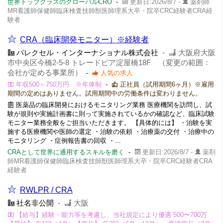
世界トップクラスのグローバルCRO
-
更新日:2026/8/7 -
薬剤師
MR看護師保健師臨床検査技師獣医師理系大卒・院卒CRC経験者CRA経
験者
CRA（臨床開発モニター）※経験者
パレクセル・インターナショナル株式会社
-
大阪府大阪
市中央区今橋2-5-8 トレードピア淀屋橋18F （変更の範囲：
会社が定める事業所）
-
人気の求人
年収500～750万円 ※年俸制
-
正社員（試用期間6ヶ月）※雇用
期間の定めはありません。試用期間中の労働条件は変わりません。
医薬品の臨床開発におけるモニタリング業務 医療機関を訪問し、試
験が規則や実施計画書に則って実施されているかの確認など、臨床試験
モニター業務全般をご担当いただきます。 【具体的には】 ・治験を実
施する医療機関や医師の選定 ・治験の依頼 ・治療薬の交付 ・治療中の
モニタリング ・症例報告書の回収 ・...
CRAとして世界に通用するスキルを磨く
-
更新日:2026/8/7 -
薬剤
師MR看護師保健師臨床検査技師獣医師理系大卒・院卒CRC経験者CRA
経験者
RWLPR / CRA
社名非公開
-
大阪
【給与】経験・能力等を考慮し、当社規定により優遇 500〜700万