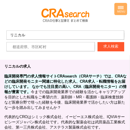
toggl
navig
MENU
リニカルの求人
臨床開発専門の求人情報サイトCRAsearch（CRAサーチ）では、CRAな
どの臨床開発モニター関連に特化した求人、CRA求人・転職情報をお届
けしています。 なかでも注目度の高い、CRA（臨床開発モニター）の情
報が豊富です。
今までの臨床開発業界での経験を活かしキャリアアップ
を目的とした転職をご希望の方、薬剤師・MR・看護師・臨床検査技師
など医療分野で培った経験を今後、臨床開発業界で活かしたい方は新た
な一歩を踏み出してみませんか？
代表的なCROはシミック株式会社、イーピーエス株式会社、IQVIAサー
ビシーズジャパン株式会社です。代表的な製薬会社は武田薬品工業株式
会社、第一三共株式会社、アステラス製薬株式会社です。