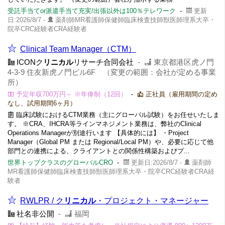
受託手当てor派遣手当て充実/出張以外は100％テレワーク
-
更新
日:2026/8/7 -
薬剤師MR看護師保健師臨床検査技師獣医師理系大卒・
院卒CRC経験者CRA経験者
Clinical Team Manager（CTM）
ICONク
リニカル
リサーチ合同会社
-
東京都港区虎ノ門
4-3-9 住友新虎ノ門ビル6F （変更の範囲：会社が定める事業
所）
予定年収700万円～ ※年俸制（12回）
-
正社員（雇用期間の定め
なし、試用期間6ヶ月）
臨床試験におけるCTM業務（主にグローバル試験）をお任せいたしま
す。 ※CRA、IHCRA等ラインマネジメント業務は、弊社のClinical
Operations Managerが別途行います 【具体的には】 ・Project
Manager（Global PM または Regional/Local PM）や、必要に応じて他
部門との連携による、クライアントとの関係性構築およびプ...
世界トップクラスのグローバルCRO
-
更新日:2026/8/7 -
薬剤師
MR看護師保健師臨床検査技師獣医師理系大卒・院卒CRC経験者CRA経
験者
RWLPR / ク
リニカル
・プロジェクト・マネージャー
社名非公開
-
福岡