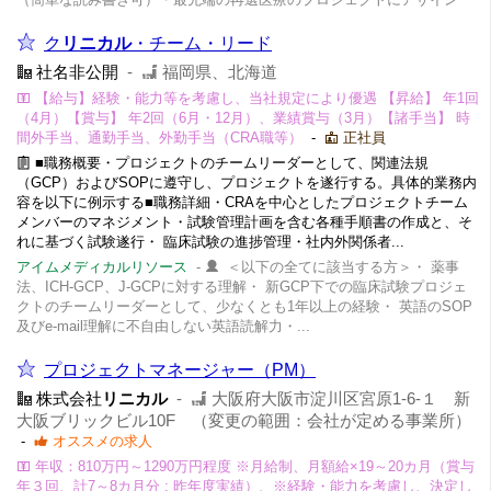
ク
リニカル
・チーム・リード
社名非公開
-
福岡県、北海道
【給与】経験・能力等を考慮し、当社規定により優遇 【昇給】 年1回
（4月）【賞与】 年2回（6月・12月）、業績賞与（3月）【諸手当】 時
間外手当、通勤手当、外勤手当（CRA職等）
-
正社員
■職務概要・プロジェクトのチームリーダーとして、関連法規
（GCP）およびSOPに遵守し、プロジェクトを遂行する。具体的業務内
容を以下に例示する■職務詳細・CRAを中心としたプロジェクトチーム
メンバーのマネジメント・試験管理計画を含む各種手順書の作成と、そ
れに基づく試験遂行・ 臨床試験の進捗管理・社内外関係者...
アイムメディカルリソース
-
＜以下の全てに該当する方＞・ 薬事
法、ICH-GCP、J-GCPに対する理解・ 新GCP下での臨床試験プロジェ
クトのチームリーダーとして、少なくとも1年以上の経験・ 英語のSOP
及びe-mail理解に不自由しない英語読解力・...
プロジェクトマネージャー（PM）
株式会社
リニカル
-
大阪府大阪市淀川区宮原1-6-１ 新
大阪ブリックビル10F （変更の範囲：会社が定める事業所）
-
オススメの求人
年収：810万円～1290万円程度 ※月給制、月額給×19～20カ月（賞与
年３回、計7～8カ月分 : 昨年度実績）、※経験・能力を考慮し、決定し