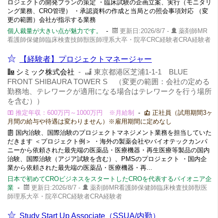
ロジェクトの開発プランの策定 ・臨床試験の企画立案、実行（モニタリ
ング業務、CRO管理） ・承認資料の作成と当局との照会事項対応 （変
更の範囲）会社が指示する業務
個人裁量が大きい点が魅力です。
-
更新日:2026/8/7 -
薬剤師MR
看護師保健師臨床検査技師獣医師理系大卒・院卒CRC経験者CRA経験者
【経験者】プロジェクトマネージャー
シミック株式会社
-
東京都港区芝浦1-1-1 BLUE
FRONT SHIBAURA TOWER S （変更の範囲：会社の定める
勤務地、テレワークが適用になる場合はテレワークを行う場所
を含む））
推定年収：600万円～1000万円 ※月給制
-
正社員（試用期間3ヶ
月間の給与や待遇は変わりません）※雇用期間に定めなし
国内治験、国際治験のプロジェクトマネジメント業務を担当していた
だきます ＜プロジェクト例＞ ・海外の製薬会社やバイオテックカンパ
ニーから依頼された最先端の医薬品・医療機器・再生医療等製品の国内
治験、国際治験（アジア試験を含む）、PMSのプロジェクト ・国内企
業から依頼された最先端の医薬品・医療機器・再...
日本で初めてCROビジネスをスタートしたCROを代表するパイオニア企
業
-
更新日:2026/8/7 -
薬剤師MR看護師保健師臨床検査技師獣医
師理系大卒・院卒CRC経験者CRA経験者
Study Start Up Associate（SSUA/内勤）