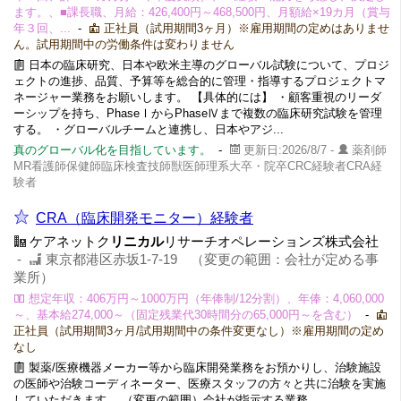
ます。、■課長職、月給：426,400円～468,500円、月額給×19カ月（賞与
年３回、...
-
正社員（試用期間3ヶ月）※雇用期間の定めはありませ
ん。試用期間中の労働条件は変わりません
日本の臨床研究、日本や欧米主導のグローバル試験について、プロジ
ェクトの進捗、品質、予算等を総合的に管理・指導するプロジェクトマ
ネージャー業務をお願いします。 【具体的には】 ・顧客重視のリーダ
ーシップを持ち、PhaseⅠからPhaseⅣまで複数の臨床研究試験を管理
する。 ・グローバルチームと連携し、日本やアジ...
真のグローバル化を目指しています。
-
更新日:2026/8/7 -
薬剤師
MR看護師保健師臨床検査技師獣医師理系大卒・院卒CRC経験者CRA経
験者
CRA（臨床開発モニター）経験者
ケアネットク
リニカル
リサーチオペレーションズ株式会社
-
東京都港区赤坂1-7-19 （変更の範囲：会社が定める事
業所）
想定年収：406万円～1000万円（年俸制/12分割）、年俸：4,060,000
～、基本給274,000～（固定残業代30時間分の65,000円～を含む）
-
正社員（試用期間3ヶ月/試用期間中の条件変更なし）※雇用期間の定め
なし
製薬/医療機器メーカー等から臨床開発業務をお預かりし、治験施設
の医師や治験コーディネーター、医療スタッフの方々と共に治験を実施
していただきます。 （変更の範囲）会社が指示する業務