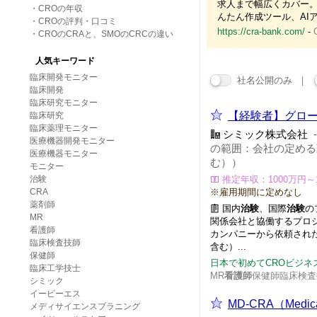
求人まで幅広くカバー
・
CROの年収
んたん作成ツール、AI
・
CROの評判・口コミ
https://cra-bank.com/
-
・
CROのCRAと、SMOのCRCの違い
人気キーワード
臨床開発モニター
社名公開のみ ｜
臨床開発
臨床研究モニター
【経験者】グロ
臨床研究
臨床薬理モニター
シミック株式会社
医療機器開発モニター
の範囲：会社の定める
医療機器モニター
む））
モニター
治験
推定年収：1000万円～
CRA
※雇用期間に定めなし
薬剤師
国内
治験
、国際
治験
の
MR
関係会社と協働するプロ
看護師
カンパニーから依頼され
臨床検査技師
含む）...
保健師
日本で初めてCROビジネ
臨床工学技士
MR
看護師
保健師臨床検査
シミック
イーピーエス
MD-CRA（Medic
メディサイエンスプラニング