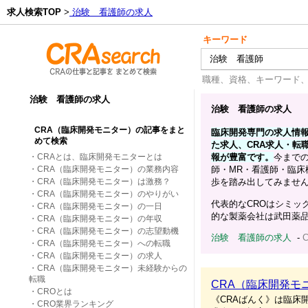
求人検索TOP
>
治験 看護師の求人
キーワード
職種、資格、キーワード
治験 看護師の求人
治験 看護師の求人
CRA（臨床開発モニター）の記事をまと
臨床開発専門の求人情報サ
めて検索
た求人、CRA求人・転
・
CRAとは、臨床開発モニターとは
報が豊富です。
今まで
・
CRA（臨床開発モニター）の業務内容
師・MR・看護師・臨
・
CRA（臨床開発モニター）は激務？
歩を踏み出してみませ
・
CRA（臨床開発モニター）のやりがい
代表的なCROはシミッ
・
CRA（臨床開発モニター）の一日
的な製薬会社は武田薬
・
CRA（臨床開発モニター）の年収
・
CRA（臨床開発モニター）の志望動機
治験 看護師の求人
-
・
CRA（臨床開発モニター）への転職
・
CRA（臨床開発モニター）の求人
・
CRA（臨床開発モニター）未経験からの
転職
CRA（臨床開発モ
・
CROとは
《CRAばんく》は臨床
・
CRO業界ランキング