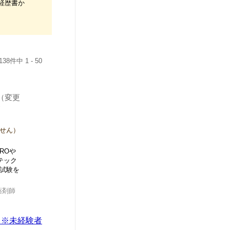
経歴書か
8件中 1 - 50
（変更
含
せん）
ROや
テック
試験を
薬剤師
ニター）※未経験者