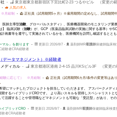
会社
-
東京都東京都新宿区下宮比町2-23 つるやビル （変更の
-
人気の求人
 ※月給制
-
正社員（試用期間5ヶ月）※雇用期間の定めなし、試用期間
、医師主導型
治験
、グローバルスタディ）、医療機器開発のモニタリング業
は】 臨床試験（
治験
）が、GCP（医薬品臨床試験の実施に関する基準）やS
施計画書等を遵守して実施されているかを、医療機関を訪問し確認するととも
ノーマル」を創ります
-
更新日:2026/8/7 -
薬剤師MR
看護師
保健師臨床検
C経験者CRA経験者
（データマネジメント）※経験者
クメディカル
-
東京都港区港南 2-4-15 品川KSビル3F （変更
（ご経験に応じて） ※月給制
-
正社員（試用期間6カ月/条件の変更等はあ
し
希望にマッチしたプロジェクトを担当していただきます。 アスパークメディ
展開するハイブリッドCROです。 より高いスキルを習得しスペシャリストと
して活躍することや管理職などマネジメントも可能な「受託型」があり、その
イブリッドCRO
-
更新日:2026/8/7 -
薬剤師MR
看護師
保健師臨床検査
経験者CRA経験者