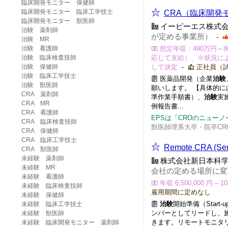
臨床開発モニター 保健師
臨床開発モニター 臨床工学技士
CRA（臨床開発
臨床開発モニター 獣医師
イーピーエス株式
治験 薬剤師
が定める事業所）
-
治験 MR
治験 看護師
想定年収：490万円～
治験 臨床検査技師
応じて支給）、※状況に
治験 保健師
して決定
-
正社員（試
治験 臨床工学技士
医薬品開発（企業
治験
治験 獣医師
願いします。 【具体的に
CRA 薬剤師
準作業手順書）、
治験
実
CRA MR
例報告書...
CRA 看護師
EPSは「CROのニュー
CRA 臨床検査技師
獣医師理系大卒・院卒CR
CRA 保健師
CRA 臨床工学技士
Remote CRA (
CRA 獣医師
未経験 薬剤師
株式会社新日本科学
未経験 MR
会社の定める場所に変
未経験 看護師
年収 6,500,000 円 – 
未経験 臨床検査技師
雇用期間に定めなし
未経験 保健師
治験
開始準備（Star
未経験 臨床工学技士
ンバーとしてリードし、
未経験 獣医師
きます。リモートモニタリングを
未経験 臨床開発モニター 薬剤師