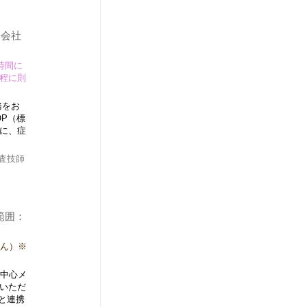
：会社
時間に
程に則
務をお
OP（標
に、症
査技師
範囲：
せん）※
の中心メ
いただ
関と連携