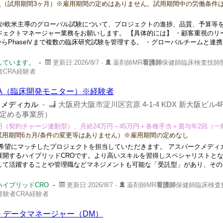
（試用期間3ヶ月）※雇用期間の定めはありません。試用期間中の労働条件
や欧米主導のグローバル試験について、プロジェクトの進捗、品質、予算等
ジェクトマネージャー業務をお願いします。 【具体的には】 ・顧客重視のリ
ⅠからPhaseⅣまで複数の臨床研究試験を管理する。 ・グローバルチームと連
しています。
-
更新日:2026/8/7 -
薬剤師MR
看護師
保健師臨床検査技師
者CRA経験者
A（臨床開発モニター）※経験者
クメディカル
-
大阪府大阪市淀川区宮原 4-1-4 KDX 新大阪ビル
定める事業所）
万円（契約チャージ連動型）、月給24万円～45万円＋各種手当＋賞与年2回（一
用期間6カ月/条件の変更等はありません）※雇用期間の定めなし
希望にマッチしたプロジェクトを担当していただきます。 アスパークメディ
展開するハイブリッドCROです。より高いスキルを習得しスペシャリストと
して活躍することや管理職などマネジメントも可能な「受託型」があり、その
イブリッドCRO
-
更新日:2026/8/7 -
薬剤師MR
看護師
保健師臨床検査
経験者CRA経験者
 データマネージャー（DM）