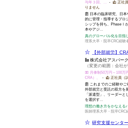
与年３回、...
-
正社員
りません
日本の臨床研究、日本
的に管理・指導するプロ
シップを持ち、Phase
本やアジ...
真のグローバル化を目指
理系大卒・院卒CRC経験
【外部就労】CR
株式会社アスパー
（変更の範囲：会社が
月俸制50万円～100
CRA）、
-
正社員（試
これまでのご経験やご
外部就労と受託の双方を
「派遣型」、リーダーと
を選択す...
理想の働き方をかなえるハ
医師理系大卒・院卒CRC
研究支援センター