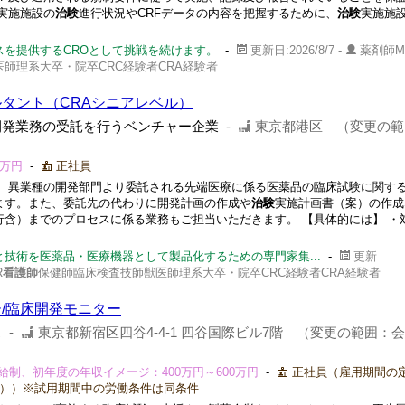
実施施設の
治験
進行状況やCRFデータの内容を把握するために、
治験
実施施
スを提供するCROとして挑戦を続けます。
-
更新日:2026/8/7 -
薬剤師M
師理系大卒・院卒CRC経験者CRA経験者
タント（CRAシニアレベル）
開発業務の受託を行うベンチャー企業
-
東京都港区 （変更の範
0万円
-
正社員
、異業種の開発部門より委託される先端医療に係る医薬品の臨床試験に関す
ます。また、委託先の代わりに開発計画の作成や
治験
実施計画書（案）の作成
行含）までのプロセスに係る業務もご担当いただきます。 【具体的には】 ・
技術を医薬品・医療機器として製品化するための専門家集...
-
更新
R
看護師
保健師臨床検査技師獣医師理系大卒・院卒CRC経験者CRA経験者
/臨床開発モニター
ス
-
東京都新宿区四谷4-4-1 四谷国際ビル7階 （変更の範囲：
給制、初年度の年収イメージ：400万円～600万円
-
正社員（雇用期間の
月））※試用期間中の労働条件は同条件