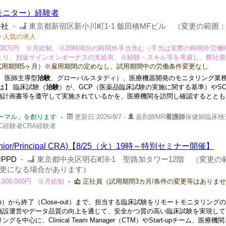
モニター）経験者
会社
-
東京都新宿区新小川町1-1 飯田橋MFビル （変更の範囲
人気の求人
800万円 ※月給制、※20時間分の時間外手当含む（手当は実際の時間外労働
より、別途サインオンボーナスの支給有、※経験・スキル等を考慮し、弊社規
用期間5ヶ月）※雇用期間の定めなし、試用期間中の労働条件変更なし
、医師主導型
治験
、グローバルスタディ）、医療機器開発のモニタリング業
は】 臨床試験（
治験
）が、GCP（医薬品臨床試験の実施に関する基準）やS
施計画書等を遵守して実施されているかを、医療機関を訪問し確認するととも
ノーマル」を創ります
-
更新日:2026/8/7 -
薬剤師MR
看護師
保健師臨床検
C経験者CRA経験者
Senior/Principal CRA)【8/25（火）19時～特別セミナー開催】
PPD
-
東京都中央区明石町8-1 聖路加タワー12階 （変更の
更になる場合があります）
10,000,000円 ※月給制
-
正社員（試用期間3カ月/条件の変更等はありま
t-up）から終了（Close-out）まで、担当する臨床試験をリモートモニタリング
施設運営やデータ品質の向上を通じて、安全かつ質の高い臨床試験を実現して
中心に、Clinical Team Manager（CTM）やStart-upチーム、医療機