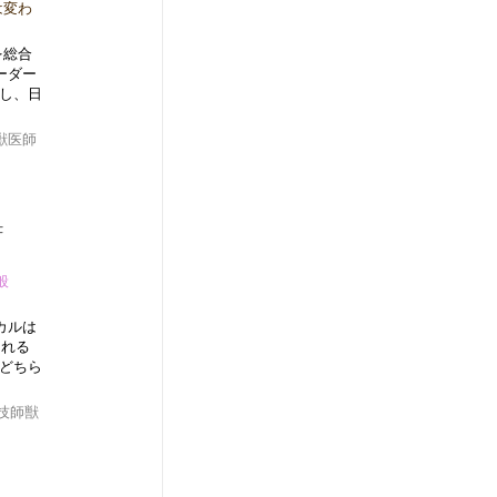
は変わ
を総合
ーダー
携し、日
獣医師
4F
般
カルは
なれる
どちら
技師獣