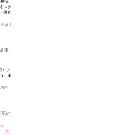
医療等
るスタ
・研究
師理系大
東
頂くプ
収、承
8/7 -
変更の
度実
月（賞