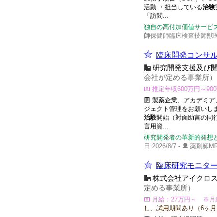
活動 ・担当している
治験
「訪問...
独自の高付加価値サービ
師
保健師臨床検査技師獣医
臨床開発コンサル
研究開発支援及び
会社が定める事業所）
推定年収600万円～90
製薬企業、アカデミア
ジェクト管理をお願いし
治験
開始（対面助言の同
言用資...
研究開発者の革新的発想と
日:2026/8/7 -
薬剤師M
臨床研究モニター
株式会社アイクロ
定める事業所）
月給：27万円～ ※月
し、試用期間あり（6ヶ