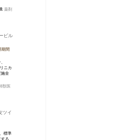
薬剤
ワービル
用期間
ン、
リニカ
実施全
師獣医
友ツイ
、標準
証する