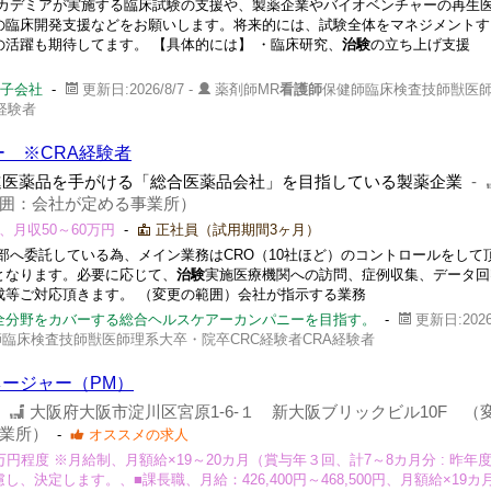
カデミアが実施する臨床試験の支援や、製薬企業やバイオベンチャーの再生
の臨床開発支援などをお願いします。将来的には、試験全体をマネジメントす
活躍も期待してます。 【具体的には】 ・臨床研究、
治験
の立ち上げ支援 
％子会社
-
更新日:2026/8/7 -
薬剤師MR
看護師
保健師臨床検査技師獣医
経験者
ー ※CRA経験者
進医薬品を手がける「総合医薬品会社」を目指している製薬企業
-
囲：会社が定める事業所）
、月収50～60万円
-
正社員（試用期間3ヶ月）
部へ委託している為、メイン業務はCRO（10社ほど）のコントロールをして
となります。必要に応じて、
治験
実施医療機関への訪問、症例収集、データ回
成等ご対応頂きます。 （変更の範囲）会社が指示する業務
全分野をカバーする総合ヘルスケアーカンパニーを目指す。
-
更新日:2026/
臨床検査技師獣医師理系大卒・院卒CRC経験者CRA経験者
ージャー（PM）
-
大阪府大阪市淀川区宮原1-6-１ 新大阪ブリックビル10F （
業所）
-
オススメの求人
0万円程度 ※月給制、月額給×19～20カ月（賞与年３回、計7～8カ月分 : 昨年
、決定します。、■課長職、月給：426,400円～468,500円、月額給×19カ