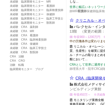
しな...
未経験 臨床開発モニター MR
未経験 臨床開発モニター 看護師
世界に幅広いネットワー
未経験 臨床開発モニター 臨床検査技師
師MR
看護師
保健師臨床検
未経験 臨床開発モニター 保健師
未経験 臨床開発モニター 臨床工学技士
クリニカル・オペ
未経験 臨床開発モニター 獣医師
パレクセル・イン
未経験 CRA 薬剤師
未経験 CRA MR
13階 （変更の範囲
未経験 CRA 看護師
年収900～1200万円
未経験 CRA 臨床検査技師
中の労働条件は変わりま
未経験 CRA 保健師
リニカル・オペレーシ
未経験 CRA 臨床工学技士
質、生産性）を確実に提
未経験 CRA 獣医師
ル・チームの取りまとめを
CRA 治験
般において...
CRA CRO
CRAとして世界に通用す
治験 転職
師理系大卒・院卒CRC経
臨床開発モニター ブログ
CRA（臨床開発
株式会社メディサ
ンビルディング東館 
年収450万～ ※月給
モニタリング業務全般 
業務手順書（SOP）、G