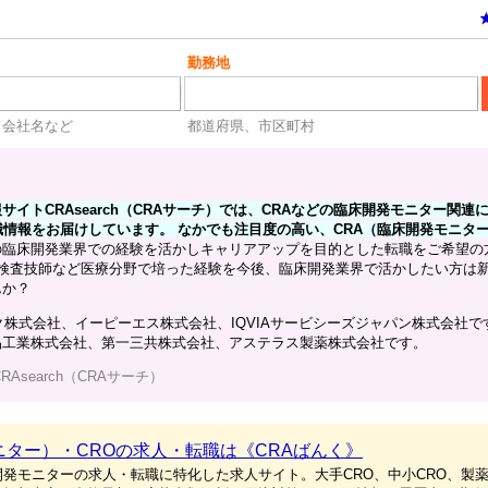
勤務地
、会社名など
都道府県、市区町村
イトCRAsearch（CRAサーチ）では、CRAなどの臨床開発モニター関連
職情報をお届けしています。 なかでも注目度の高い、CRA（臨床開発モニタ
の臨床開発業界での経験を活かしキャリアアップを目的とした転職をご希望の
床検査技師など医療分野で培った経験を今後、臨床開発業界で活かしたい方は
んか？
ク株式会社、イーピーエス株式会社、IQVIAサービシーズジャパン株式会社で
品工業株式会社、第一三共株式会社、アステラス製薬株式会社です。
CRAsearch（CRAサーチ）
ニター）・CROの求人・転職は《CRAばんく》
開発モニターの求人・転職に特化した求人サイト。大手CRO、中小CRO、製