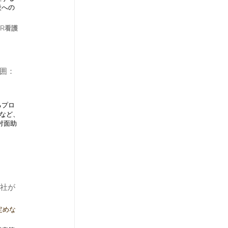
設への
R
看護
囲：
るプロ
など、
対面助
会社が
定めな