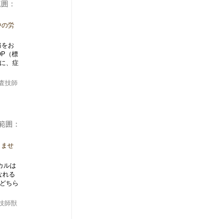
範囲：
中の労
務をお
OP（標
に、症
査技師
の範囲：
りませ
カルは
なれる
どちら
技師獣