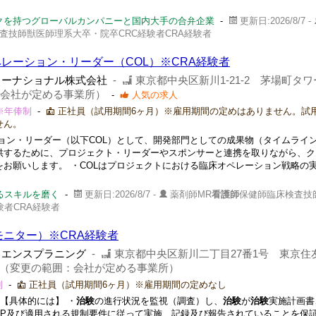
クを持つグローバルカンパニーと国内大手の合弁企業
-
更新日:2026/8/7 -
査技師獣医師理系大卒・院卒CRC経験者CRA経験者
レーション・リーダー（COL）※CRA経験者
ターナショナル株式会社
-
東京都中央区新川1-21-2 茅場町タ
：会社が定める事業所）
-
人気の求人
 ※年俸制
-
正社員（試用期間6ヶ月）※雇用期間の定めはありません。試
せん。
ョン・リーダー（以下COL）として、開発部門としての成果物（タイムライ
供するために、プロジェクト・リーダーやスポンサーと連携を取りながら、ク
お願いします。 ・COLはプロジェクトにおける臨床オペレーション戦略の
るスキルを磨く
-
更新日:2026/8/7 -
薬剤師MR
看護師
保健師臨床検査技
験者CRA経験者
モニター）※CRA経験者
イエンスプラニング
-
東京都中央区新川二丁目27番1号 東京住
（変更の範囲：会社が定める事業所）
制
-
正社員（試用期間6ヶ月）※雇用期間の定めなし
【具体的には】 ・
治験
の進行状況を監視（調査）し、
治験
が
治験
実施計画書
CP及び適用される規制要件に従って実施、記録及び報告されていることを保