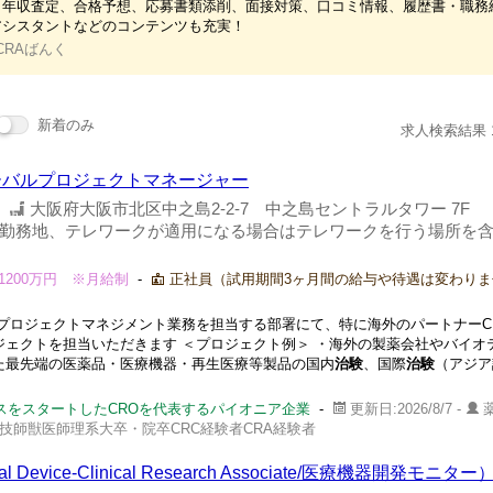
。年収査定、合格予想、応募書類添削、面接対策、口コミ情報、履歴書・職務
アシスタントなどのコンテンツも充実！
CRAばんく
新着のみ
求人検索結果 13
ーバルプロジェクトマネージャー
-
大阪府大阪市北区中之島2-2-7 中之島セントラルタワー 7F 
勤務地、テレワークが適用になる場合はテレワークを行う場所を
1200万円 ※月給制
-
正社員（試用期間3ヶ月間の給与や待遇は変わりま
プロジェクトマネジメント業務を担当する部署にて、特に海外のパートナーC
ジェクトを担当いただきます ＜プロジェクト例＞ ・海外の製薬会社やバイオ
た最先端の医薬品・医療機器・再生医療等製品の国内
治験
、国際
治験
（アジア
スをスタートしたCROを代表するパイオニア企業
-
更新日:2026/8/7 -
技師獣医師理系大卒・院卒CRC経験者CRA経験者
al Device-Clinical Research Associate/医療機器開発モ