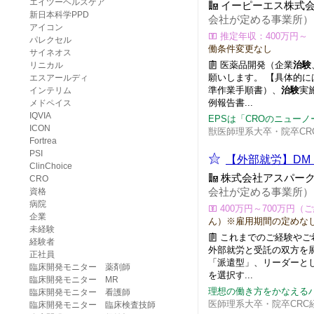
エイツーヘルスケア
イーピーエス株式
新日本科学PPD
会社が定める事業所）
アイコン
推定年収：400万円～
パレクセル
働条件変更なし
サイネオス
医薬品開発（企業
治験
リニカル
願いします。 【具体的に
エスアールディ
準作業手順書）、
治験
実
インテリム
例報告書...
メドペイス
IQVIA
EPSは「CROのニュー
ICON
獣医師理系大卒・院卒CR
Fortrea
PSI
【外部就労】DM
ClinChoice
株式会社アスパー
CRO
資格
会社が定める事業所）
病院
400万円～700万円
企業
ん）※雇用期間の定めな
未経験
これまでのご経験やご
経験者
外部就労と受託の双方を
正社員
「派遣型」、リーダーと
臨床開発モニター 薬剤師
を選択す...
臨床開発モニター MR
理想の働き方をかなえるハ
臨床開発モニター 看護師
医師理系大卒・院卒CRC
臨床開発モニター 臨床検査技師