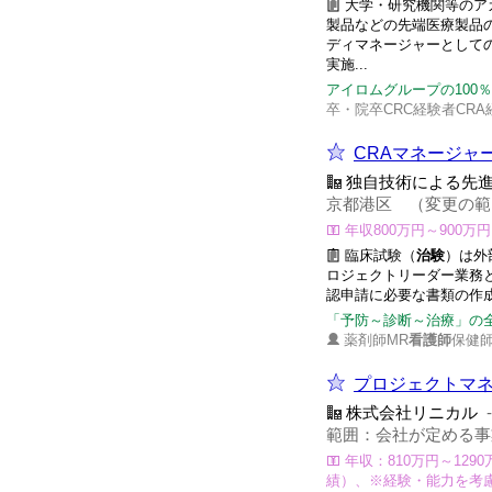
大学・研究機関等のア
製品などの先端医療製品
ディマネージャーとしての
実施...
アイロムグループの100
卒・院卒CRC経験者CRA
CRAマネージャ
独自技術による先
京都港区 （変更の範
年収800万円～900万円
臨床試験（
治験
）は外
ロジェクトリーダー業務
認申請に必要な書類の作
「予防～診断～治療」の
薬剤師MR
看護師
保健師
プロジェクトマネ
株式会社リニカル
範囲：会社が定める事
年収：810万円～129
績）、※経験・能力を考慮し