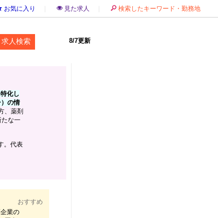
お気に入り
｜
見た求人
｜
検索したキーワード・勤務地
8/7更新
に特化し
ー）の情
方、薬剤
新たな一
す。代表
おすすめ
薬企業の