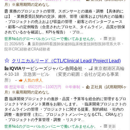
月）※雇用期間の定めなし
業務のプロジェクトの管理、スポンサーとの連絡・調整 【具体的に
は】 ・業務委受託契約の交渉、維持、管理（顧客および社内との協働）
・プロジェクトの売上および収益の管理 ・顧客とのインターフェース
・顧客への定例報告（合意されたプロセス、タイムライン、品質が担保
されているかを確認し、KPIを報告） ・プロ...
世界No1のグローバルカンパニーで働いてみませんか。
-
更新
日:2026/8/5 -
薬剤師MR看護師保健師臨床検査技師獣医師理系大卒・
院卒CRC経験者CRA経験者
クリニカルリード（CTL/Clinical Lead/ Project Lead)
IQVIA
サービシーズジャパン合同会社
-
東京都港区高輪
4-10-18 京急第一ビル （変更の範囲：会社が定める事業
所）
-
人気の求人
想定年収：650万円～1100万円 ※年俸制
-
正社員（試用期間6ヶ
月）※雇用期間の定めなし
臨床開発プロジェクトの進捗・品質・予算等を総合的に管理するプロ
ジェクトマネジメント業務をお願いします。 ・臨床開発プロジェクトの
タイムラインの管理 ・プロジェクトに関する提案、契約締結 ・社内の
調整・進捗管理（主に、プロジェクトメンバーとなるCTL、CRAなど）
・プロジェクトの予算管理・調整 ・リスクマ...
世界No1のグローバルカンパニーで働いてみませんか。
-
更新