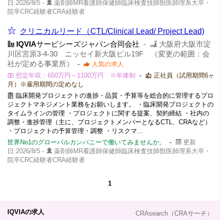
日:2026/8/5 -
薬剤師MR看護師保健師臨床検査技師獣医師理系大卒・
院卒CRC経験者CRA経験者
クリニカルリード（CTL/Clinical Lead/ Project Lead)
IQVIA
サービシーズジャパン合同会社
-
大阪府大阪市淀
川区宮原3-4-30 ニッセイ新大阪ビル19F （変更の範囲：会
社が定める事業所）
-
人気の求人
想定年収：650万円～1100万円 ※年俸制
-
正社員（試用期間6ヶ
月）※雇用期間の定めなし
臨床開発プロジェクトの進捗・品質・予算等を総合的に管理するプロ
ジェクトマネジメント業務をお願いします。 ・臨床開発プロジェクトの
タイムラインの管理 ・プロジェクトに関する提案、契約締結 ・社内の
調整・進捗管理（主に、プロジェクトメンバーとなるCTL、CRAなど）
・プロジェクトの予算管理・調整 ・リスクマ...
世界No1のグローバルカンパニーで働いてみませんか。
-
更新
日:2026/8/5 -
薬剤師MR看護師保健師臨床検査技師獣医師理系大卒・
院卒CRC経験者CRA経験者
1
IQVIAの求人
CRAsearch（CRAサーチ）