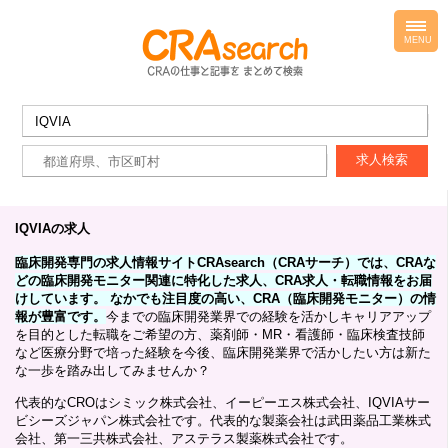
toggl
navig
MENU
IQVIAの求人
臨床開発専門の求人情報サイトCRAsearch（CRAサーチ）では、CRAな
どの臨床開発モニター関連に特化した求人、CRA求人・転職情報をお届
けしています。 なかでも注目度の高い、CRA（臨床開発モニター）の情
報が豊富です。
今までの臨床開発業界での経験を活かしキャリアアップ
を目的とした転職をご希望の方、薬剤師・MR・看護師・臨床検査技師
など医療分野で培った経験を今後、臨床開発業界で活かしたい方は新た
な一歩を踏み出してみませんか？
代表的なCROはシミック株式会社、イーピーエス株式会社、IQVIAサー
ビシーズジャパン株式会社です。代表的な製薬会社は武田薬品工業株式
会社、第一三共株式会社、アステラス製薬株式会社です。