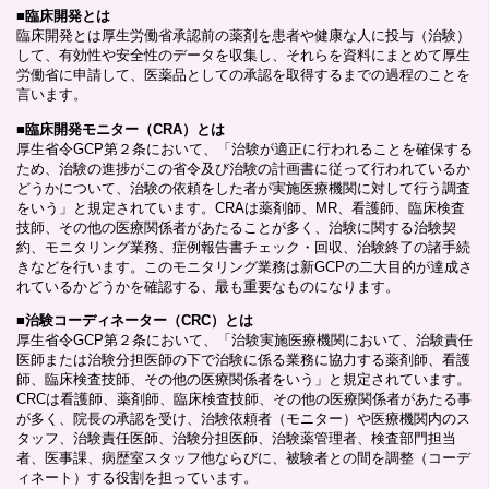
■
臨床開発とは
臨床開発とは厚生労働省承認前の薬剤を患者や健康な人に投与（治験）
して、有効性や安全性のデータを収集し、それらを資料にまとめて厚生
労働省に申請して、医薬品としての承認を取得するまでの過程のことを
言います。
■
臨床開発モニター（CRA）とは
厚生省令GCP第２条において、「治験が適正に行われることを確保する
ため、治験の進捗がこの省令及び治験の計画書に従って行われているか
どうかについて、治験の依頼をした者が実施医療機関に対して行う調査
をいう」と規定されています。CRAは薬剤師、MR、看護師、臨床検査
技師、その他の医療関係者があたることが多く、治験に関する治験契
約、モニタリング業務、症例報告書チェック・回収、治験終了の諸手続
きなどを行います。このモニタリング業務は新GCPの二大目的が達成さ
れているかどうかを確認する、最も重要なものになります。
■
治験コーディネーター（CRC）とは
厚生省令GCP第２条において、「治験実施医療機関において、治験責任
医師または治験分担医師の下で治験に係る業務に協力する薬剤師、看護
師、臨床検査技師、その他の医療関係者をいう」と規定されています。
CRCは看護師、薬剤師、臨床検査技師、その他の医療関係者があたる事
が多く、院長の承認を受け、治験依頼者（モニター）や医療機関内のス
タッフ、治験責任医師、治験分担医師、治験薬管理者、検査部門担当
者、医事課、病歴室スタッフ他ならびに、被験者との間を調整（コーデ
ィネート）する役割を担っています。