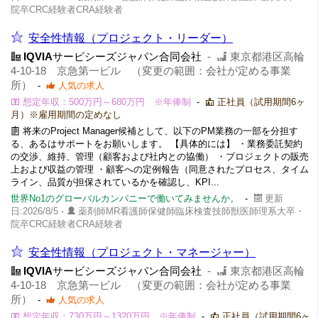
院卒CRC経験者CRA経験者
安全性情報（プロジェクト・リーダー）
IQVIA
サービシーズジャパン合同会社
-
東京都港区高輪
4-10-18 京急第一ビル （変更の範囲：会社が定める事業
所）
-
人気の求人
想定年収：500万円～680万円 ※年俸制
-
正社員（試用期間6ヶ
月）※雇用期間の定めなし
将来のProject Manager候補として、以下のPM業務の一部を分担す
る、あるはサポートをお願いします。 【具体的には】 ・業務委託契約
の交渉、維持、管理（顧客および社内との協働） ・プロジェクトの販売
上および収益の管理 ・顧客への定例報告（同意されたプロセス、タイム
ライン、品質が担保されているかを確認し、KPI...
世界No1のグローバルカンパニーで働いてみませんか。
-
更新
日:2026/8/5 -
薬剤師MR看護師保健師臨床検査技師獣医師理系大卒・
院卒CRC経験者CRA経験者
安全性情報（プロジェクト・マネージャー）
IQVIA
サービシーズジャパン合同会社
-
東京都港区高輪
4-10-18 京急第一ビル （変更の範囲：会社が定める事業
所）
-
人気の求人
想定年収：730万円～1320万円 ※年俸制
-
正社員（試用期間6ヶ