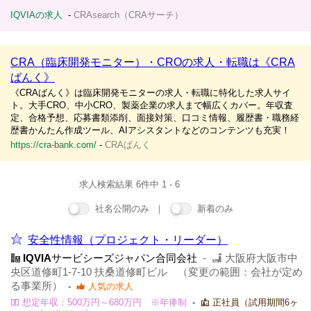
IQVIAの求人
-
CRAsearch（CRAサーチ）
CRA（臨床開発モニター）・CROの求人・転職は《CRA
ばんく》
《CRAばんく》は臨床開発モニターの求人・転職に特化した求人サイ
ト。大手CRO、中小CRO、製薬企業の求人まで幅広くカバー。年収査
定、合格予想、応募書類添削、面接対策、口コミ情報、履歴書・職務経
歴書かんたん作成ツール、AIアシスタントなどのコンテンツも充実！
https://cra-bank.com/
-
CRAばんく
求人検索結果 6件中 1 - 6
社名公開のみ ｜
新着のみ
安全性情報（プロジェクト・リーダー）
IQVIA
サービシーズジャパン合同会社
-
大阪府大阪市中
央区道修町1-7-10 扶桑道修町ビル （変更の範囲：会社が定め
る事業所）
-
人気の求人
想定年収：500万円～680万円 ※年俸制
-
正社員（試用期間6ヶ