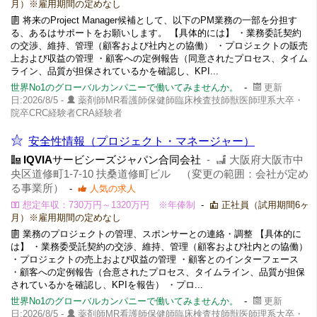
月）※雇用期間の定めなし
将来のProject Manager候補として、以下のPM業務の一部を分担す
る、あるはサポートをお願いします。 【具体的には】 ・業務委託契約
の交渉、維持、管理（顧客および社内との協働） ・プロジェクトの販売
上および収益の管理 ・顧客への定例報告（同意されたプロセス、タイム
ライン、品質が担保されているかを確認し、KPI...
世界No1のグローバルカンパニーで働いてみませんか。
-
更新
日:2026/8/5 -
薬剤師MR看護師保健師臨床検査技師獣医師理系大卒・
院卒CRC経験者CRA経験者
安全性情報（プロジェクト・マネージャー）
IQVIA
サービシーズジャパン合同会社
-
大阪府大阪市中
央区道修町1-7-10 扶桑道修町ビル （変更の範囲：会社が定め
る事業所）
-
人気の求人
想定年収：730万円～1320万円 ※年俸制
-
正社員（試用期間6ヶ
月）※雇用期間の定めなし
業務のプロジェクトの管理、スポンサーとの連絡・調整 【具体的に
は】 ・業務委受託契約の交渉、維持、管理（顧客および社内との協働）
・プロジェクトの売上および収益の管理 ・顧客とのインターフェース
・顧客への定例報告（合意されたプロセス、タイムライン、品質が担保
されているかを確認し、KPIを報告） ・プロ...
世界No1のグローバルカンパニーで働いてみませんか。
-
更新
日:2026/8/5 -
薬剤師MR看護師保健師臨床検査技師獣医師理系大卒・