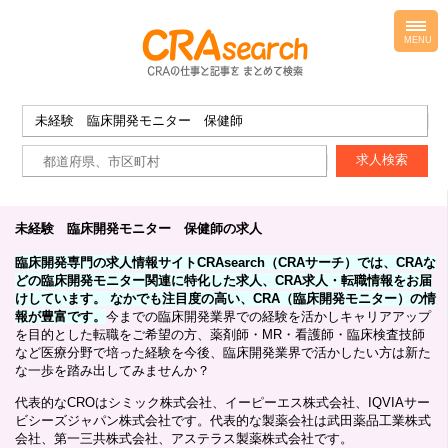
toggl
navig
MENU
未経験 臨床開発モニター 保健師の求人
臨床開発専門の求人情報サイトCRAsearch（CRAサーチ）では、CRAな
どの臨床開発モニター関連に特化した求人、CRA求人・転職情報をお届
けしています。 なかでも注目度の高い、CRA（臨床開発モニター）の情
報が豊富です。
今までの臨床開発業界での経験を活かしキャリアアップ
を目的とした転職をご希望の方、薬剤師・MR・看護師・臨床検査技師
など医療分野で培った経験を今後、臨床開発業界で活かしたい方は新た
な一歩を踏み出してみませんか？
代表的なCROはシミック株式会社、イーピーエス株式会社、IQVIAサー
ビシーズジャパン株式会社です。代表的な製薬会社は武田薬品工業株式
会社、第一三共株式会社、アステラス製薬株式会社です。