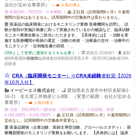
会社が定める事業所）
-
人気の求人
年収500～750万円 ※年俸制
-
正社員（試用期間6ヶ月）※雇用
期間の定めはありません。試用期間中の労働条件は変わりません。
医薬品の臨床開発におけるモニタリング業務 医療機関を訪問し、試
験が規則や実施計画書に則って実施されているかの確認など、臨床試験
モニター業務全般をご担当いただきます。 【具体的には】 ・治験を実
施する医療機関や医師の選定 ・治験の依頼 ・治療薬の交付 ・治療中の
モニタリング ・症例報告書の回収 ・...
CRAとして世界に通用するスキルを磨く
-
更新日:2026/8/7 -
薬剤
師MR看護師
保健師
臨床検査技師獣医師理系大卒・院卒CRC経験者CRA
経験者
CRA
（
臨床開発モニター
）※
CRA
未経験
者歓迎【2026
年10月入社】
イーピーエス株式会社
-
愛知県名古屋市中村区名駅南1-
16-21 名古屋三井物産ビル8階 （変更の範囲：会社が定める
事業所）
-
人気の求人
月収：258,000円～(基本給：223,000円～) ※月給制、年収
4,180,000円～4,635,000円
-
正社員（試用期間5ヶ月）※雇用期間の
定めなし、試用期間中の労働条件変更なし
医薬品開発（企業治験、医師主導型治験、グローバルスタディ）、医
療機器開発のモニタリング業務をお願いします。 【具体的には】 臨床