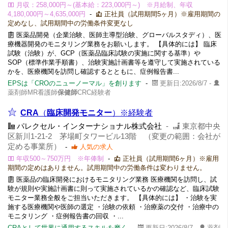
月収：258,000円～(基本給：223,000円～) ※月給制、年収
4,180,000円～4,635,000円
-
正社員（試用期間5ヶ月）※雇用期間の
定めなし、試用期間中の労働条件変更なし
医薬品開発（企業治験、医師主導型治験、グローバルスタディ）、医
療機器開発のモニタリング業務をお願いします。 【具体的には】 臨床
試験（治験）が、GCP（医薬品臨床試験の実施に関する基準）や
SOP（標準作業手順書）、治験実施計画書等を遵守して実施されている
かを、医療機関を訪問し確認するとともに、症例報告書...
EPSは「CROのニューノーマル」を創ります
-
更新日:2026/8/7 -
薬剤師MR看護師
保健師
CRC経験者
CRA
（
臨床開発モニター
）※経験者
パレクセル・インターナショナル株式会社
-
東京都中央
区新川1-21-2 茅場町タワービル13階 （変更の範囲：会社が
定める事業所）
-
人気の求人
年収500～750万円 ※年俸制
-
正社員（試用期間6ヶ月）※雇用
期間の定めはありません。試用期間中の労働条件は変わりません。
医薬品の臨床開発におけるモニタリング業務 医療機関を訪問し、試
験が規則や実施計画書に則って実施されているかの確認など、臨床試験
モニター業務全般をご担当いただきます。 【具体的には】 ・治験を実
施する医療機関や医師の選定 ・治験の依頼 ・治療薬の交付 ・治療中の
モニタリング ・症例報告書の回収 ・...
CRAとして世界に通用するスキルを磨く
-
更新日:2026/8/7 -
薬剤