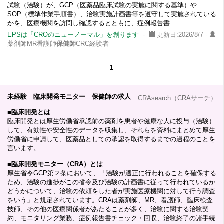
試験（治験）が、GCP（医薬品臨床試験の実施に関する基準）や
SOP（標準作業手順書）、治験実施計画書等を遵守して実施されている
かを、医療機関を訪問し確認するとともに、症例報告書...
EPSは「CROのニューノーマル」を創ります
-
更新日:2026/8/7 -
薬剤師MR看護師
保健師
CRC経験者
1
未経験 臨床開発モニター 保健師の求人
CRAsearch（CRAサーチ）
■
臨床開発とは
臨床開発とは厚生労働省承認前の薬剤を患者や健康な人に投与（治験）
して、有効性や安全性のデータを収集し、それらを資料にまとめて厚生
労働省に申請して、医薬品としての承認を取得するまでの過程のことを
言います。
■
臨床開発モニター（CRA）とは
厚生省令GCP第２条において、「治験が適正に行われることを確保する
ため、治験の進捗がこの省令及び治験の計画書に従って行われているか
どうかについて、治験の依頼をした者が実施医療機関に対して行う調査
をいう」と規定されています。CRAは薬剤師、MR、看護師、臨床検査
技師、その他の医療関係者があたることが多く、治験に関する治験契
約、モニタリング業務、症例報告書チェック・回収、治験終了の諸手続