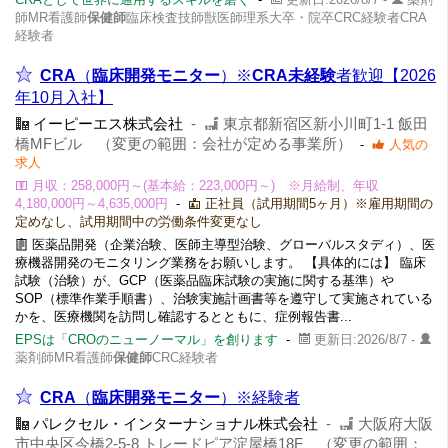
師MR看護師
保健師
臨床検査技師獣医師理系大卒・院卒CRC経験者CRA
経験者
CRA
（
臨床開発モニター
）※
CRA
未経験
者歓迎【2026
年10月入社】
イーピーエス株式会社
-
東京都新宿区新小川町1-1 飯田
橋MFビル （変更の範囲：会社が定める事業所）
-
人気の
求人
月収：258,000円～(基本給：223,000円～) ※月給制、年収
4,180,000円～4,635,000円
-
正社員（試用期間5ヶ月）※雇用期間の
定めなし、試用期間中の労働条件変更なし
医薬品開発（企業治験、医師主導型治験、グローバルスタディ）、医
療機器開発のモニタリング業務をお願いします。 【具体的には】 臨床
試験（治験）が、GCP（医薬品臨床試験の実施に関する基準）や
SOP（標準作業手順書）、治験実施計画書等を遵守して実施されている
かを、医療機関を訪問し確認するとともに、症例報告書...
EPSは「CROのニューノーマル」を創ります
-
更新日:2026/8/7 -
薬剤師MR看護師
保健師
CRC経験者
CRA
（
臨床開発モニター
）※経験者
パレクセル・インターナショナル株式会社
-
大阪府大阪
市中央区今橋2-5-8 トレードピア淀屋橋18F （変更の範囲：