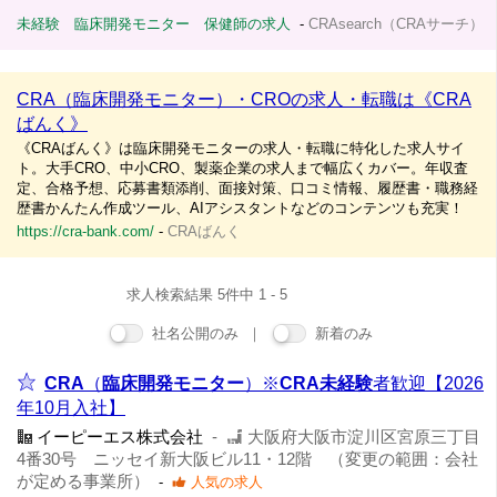
未経験 臨床開発モニター 保健師の求人
-
CRAsearch（CRAサーチ）
CRA（臨床開発モニター）・CROの求人・転職は《CRA
ばんく》
《CRAばんく》は臨床開発モニターの求人・転職に特化した求人サイ
ト。大手CRO、中小CRO、製薬企業の求人まで幅広くカバー。年収査
定、合格予想、応募書類添削、面接対策、口コミ情報、履歴書・職務経
歴書かんたん作成ツール、AIアシスタントなどのコンテンツも充実！
https://cra-bank.com/
-
CRAばんく
求人検索結果 5件中 1 - 5
社名公開のみ ｜
新着のみ
CRA
（
臨床開発モニター
）※
CRA
未経験
者歓迎【2026
年10月入社】
イーピーエス株式会社
-
大阪府大阪市淀川区宮原三丁目
4番30号 ニッセイ新大阪ビル11・12階 （変更の範囲：会社
が定める事業所）
-
人気の求人